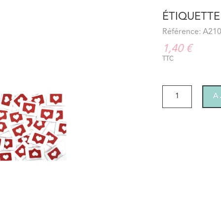
ÉTIQUETTE 
Référence: A21
1,40 €
TTC
A