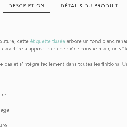
DESCRIPTION
DÉTAILS DU PRODUIT
outure, cette
étiquette tissée
arbore un fond blanc reha
 de caractère à apposer sur une pièce cousue main, un v
he pas et s’intègre facilement dans toutes les finitions. 
dre
chage
ure