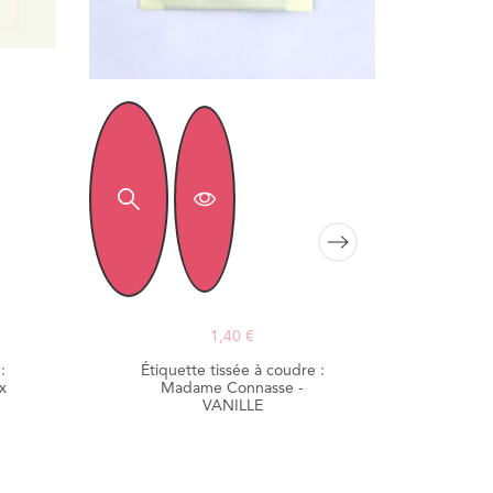
1,40 €
:
Étiquette tissée à coudre :
x
Madame Connasse -
VANILLE