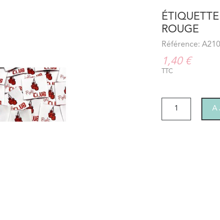
ÉTIQUETTE 
ROUGE
Référence: A21
1,40 €
TTC
A